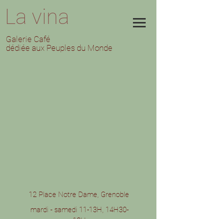
La vina
Galerie Café
dédiée aux Peuples du Monde
12 Place Notre Dame,
Grenoble
mardi - samedi 11-13H, 14H30-